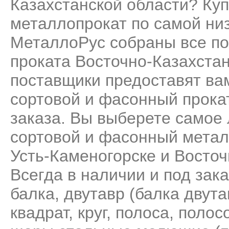
Казахстанской области? Ку
металлопрокат по самой низ
МеталлоРус собраны все по
проката Восточно-Казахста
поставщики предоставят ва
сортовой и фасонный прока
заказа. Вы выберете самое
сортовой и фасонный метал
Усть-Каменогорске и Восточ
Всегда в наличии и под зак
балка
,
двутавр (балка двута
квадрат
,
круг
,
полоса
,
полос